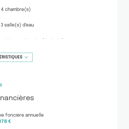
ibles installés dans toutes les pièces, cette
4 chambre(s)
r de vivre dans un cadre privilégié face à la
3 salle(s) d'eau
cuisine américaine (équipée)
ÉRISTIQUES
exposition Sud
vue Panorama mer et Valcros
R
arboré
inancières
xe foncière annuelle
378 €