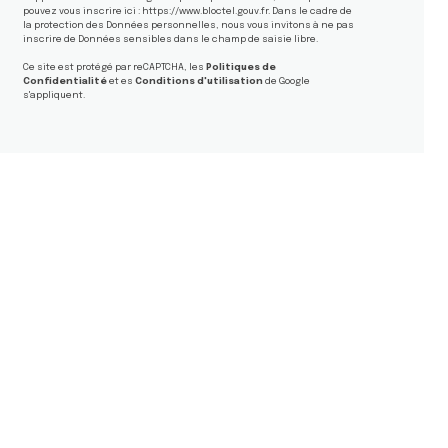
pouvez vous inscrire ici :
https://www.bloctel.gouv.fr
. Dans le cadre de
la protection des Données personnelles, nous vous invitons à ne pas
inscrire de Données sensibles dans le champ de saisie libre.
Ce site est protégé par reCAPTCHA, les
Politiques de
Confidentialité
et es
Conditions d'utilisation
de Google
s'appliquent.