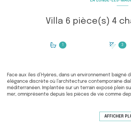
LA LONDE-LES-MAU
1
3
Face aux îles d’Hyères, dans un environnement baigné d
élégance discrète où l’architecture contemporaine di
méditerranéen. Implantée sur un terrain exposé plein su
mer, omniprésente depuis les pièces de vie comme depu
Dès l’arrivée, le ton est donné. Un portail s’ouvre sur
à la parcelle. Quelques marches conduisent ensuite ve
lignes épurées et ses généreux espaces extérieurs. Co
AFFICHER PL
la propriété conjugue aujourd’hui confort moderne et
rénovation complète menée en 2019.