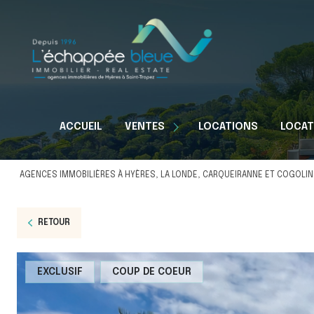
Appartements
ACCUEIL
VENTES
LOCATIONS
LOCAT
Maisons
Terrains
AGENCES IMMOBILIÈRES À HYÈRES, LA LONDE, CARQUEIRANNE ET COGOLIN
RETOUR
EXCLUSIF
COUP DE COEUR