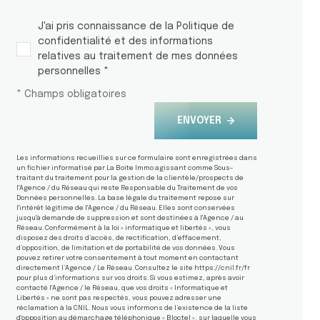
J'ai pris connaissance de la Politique de
confidentialité et des informations
relatives au traitement de mes données
personnelles *
* Champs obligatoires
ENVOYER
Les informations recueillies sur ce formulaire sont enregistrées dans
un fichier informatisé par La Boite Immo agissant comme Sous-
traitant du traitement pour la gestion de la clientèle/prospects de
l'Agence / du Réseau qui reste Responsable du Traitement de vos
Données personnelles. La base légale du traitement repose sur
l'intérêt légitime de l'Agence / du Réseau. Elles sont conservées
jusqu'à demande de suppression et sont destinées à l'Agence / au
Réseau. Conformément à la loi « informatique et libertés », vous
disposez des droits d’accès, de rectification, d’effacement,
d’opposition, de limitation et de portabilité de vos données. Vous
pouvez retirer votre consentement à tout moment en contactant
directement l’Agence / Le Réseau. Consultez le site
https://cnil.fr/fr
pour plus d’informations sur vos droits. Si vous estimez, après avoir
contacté l'Agence / le Réseau, que vos droits « Informatique et
Libertés » ne sont pas respectés, vous pouvez adresser une
réclamation à la CNIL. Nous vous informons de l’existence de la liste
d'opposition au démarchage téléphonique « Bloctel », sur laquelle vous