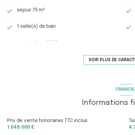
Entièrement climatisée grâce à des équipements révers
séjour 75 m²
villa conjugue aujourd’hui esthétique, confort et douceu
mer.
contactez nous au 06 76 54 04 03 + 06 70 14 34 84
1 salle(s) de bain
construit en 2004
Chauffage individuel : air pulsé
VOIR PLUS DE CARACT
(climatisation)
2 niveau(x)
FINANCIE
terrasse
Informations f
quartier Calme, GOLF DE VALCROS ,
Prix de vente honoraires TTC inclus
Ta
Résidentiel, Sécurisé, Valcros
1 049 000 €
4 