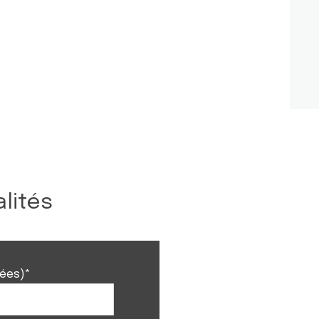
lités
nées)*