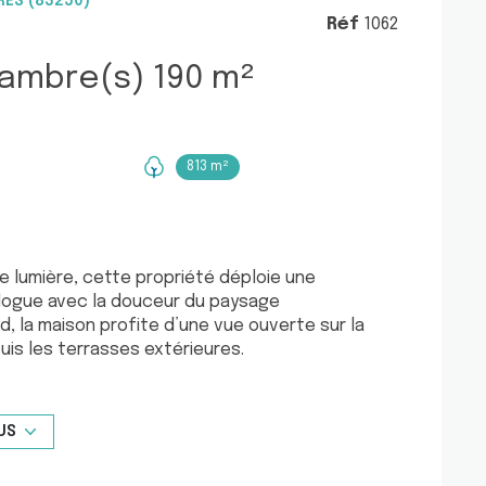
RES (83250)
Réf
1062
Villa 6 pièce(s) 4 chambre(s) 190 m²
813 m²
e lumière, cette propriété déploie une
alogue avec la douceur du paysage
d, la maison profite d’une vue ouverte sur la
is les terrasses extérieures.
 une aire de stationnement discrètement intégrée
rs la maison, révélant progressivement ses
nstruite en 2004 et régulièrement entretenue,
US
 atmosphère chaleureuse, grâce à une