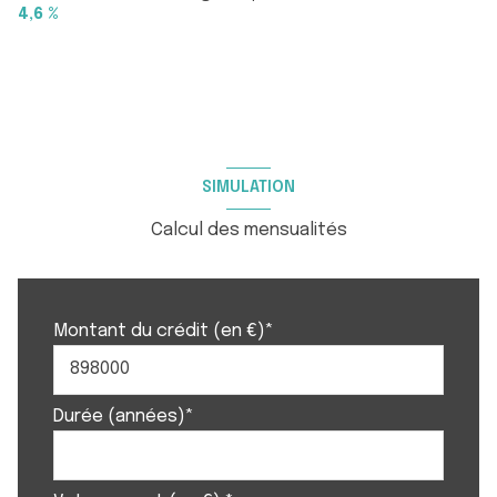
4,6 %
arboré
quartier Calme, GOLF DE VALCROS , Résidentiel
accès handicapé
SIMULATION
Calcul des mensualités
Montant du crédit (en €)*
Durée (années)*