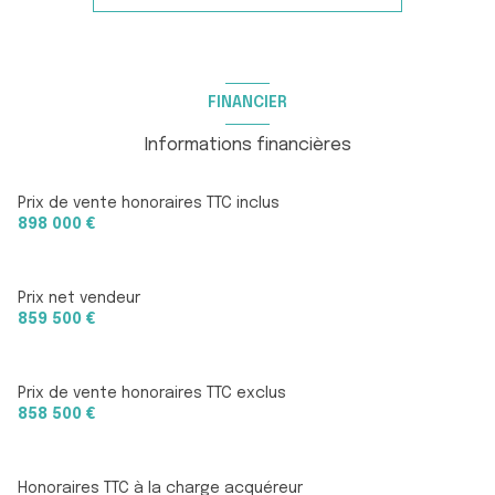
1 salle(s) d'eau
construit en 1988
FINANCIER
cuisine séparée (équipée)
Informations financières
Chauffage individuel : air pulsé (climatisation)
Prix de vente honoraires TTC inclus
898 000 €
1 garage(s)
Prix net vendeur
exposition Sud
859 500 €
2 niveau(x)
Prix de vente honoraires TTC exclus
858 500 €
vue Collines, Lac et Golf
terrasse
Honoraires TTC à la charge acquéreur