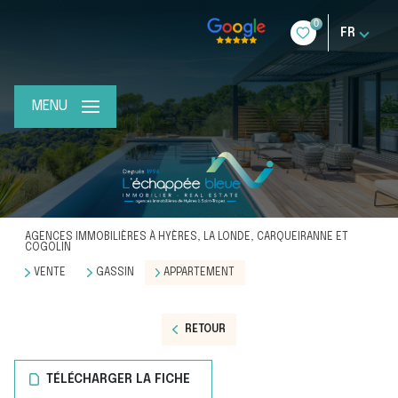
0
FR
MENU
AGENCES IMMOBILIÈRES À HYÈRES, LA LONDE, CARQUEIRANNE ET
COGOLIN
VENTE
GASSIN
APPARTEMENT
RETOUR
TÉLÉCHARGER LA FICHE