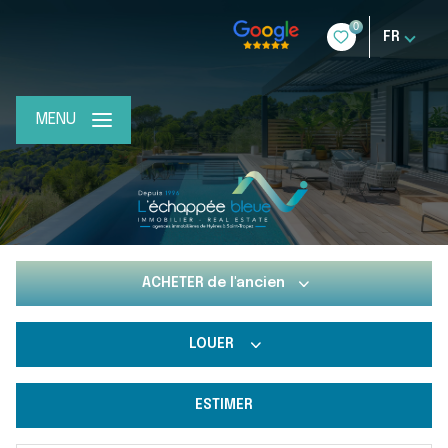
0
FR
MENU
ACHETER
de l'ancien
LOUER
De l'ancien
Du neuf
ESTIMER
à l'année
De l'immo pro