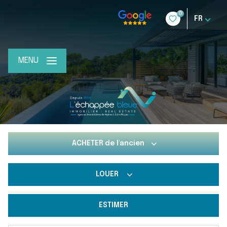
0
FR
MENU
ACHETER
de l'ancien
LOUER
De l'ancien
Du neuf
ESTIMER
De l'immo pro