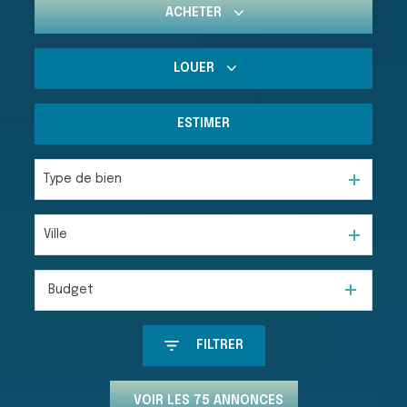
ACHETER
LOUER
De l'ancien
Du neuf
ESTIMER
à l'année
De l'immo pro
Type de bien
Ville
Budget
FILTRER
VOIR LES
75
ANNONCES