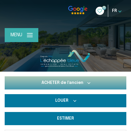
0
FR
MENU
ACHETER
de l'ancien
LOUER
De l'ancien
Du neuf
ESTIMER
De l'immo pro