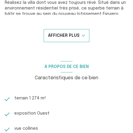
Réalisez la villa dont vous avez toujours rêvé. Situé dans un
environnement résidentiel très prisé, ce superbe terrain à
bâtir se trouve au sein du nouveau lotissement Figuiero
Rimado, à quelques pas de l’entrée du Domaine de Valcros
et de son prestigieux golf.
D’une surface de 1 274 m², ce terrain profite d’une situation
AFFICHER PLUS
dominante qui lui offre une belle vue dégagée sur les
collines environnantes ainsi que sur le lac de Valcros. Son
emplacement privilégié et sa configuration permettent
d’imaginer différents projets de construction, parfaits pour
créer votre future maison dans un cadre paisible et naturel.
Surface plancher maximum autorisée 250 m².
A PROPOS DE CE BIEN
La parcelle sera vendue entièrement viabilisée, prête à
accueillir votre projet immobilier. Vous êtes libre de choisir le
Caractéristiques de ce bien
constructeur de votre choix.
Nous restons à votre disposition pour vous faire découvrir
ce terrain, vous accompagner dans la réalisation de votre
terrain 1 274 m²
projet et répondre à toutes vos interrogations.
Contactez-nous au 06 70 14 34 84 ou au 06 76 54 04 03.
exposition Ouest
vue collines