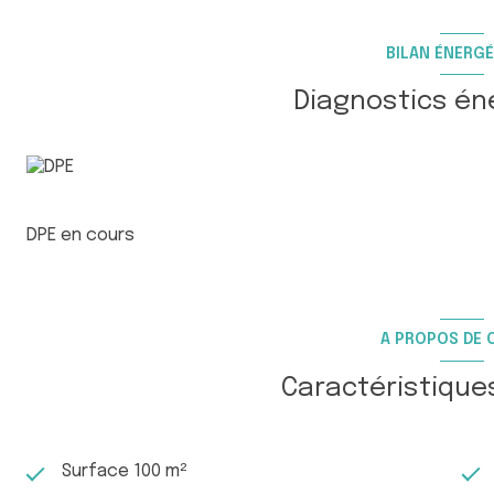
Quelques travaux de rafraichissement ont été effectués
peintures (salle à manger/entrée, porte garage, portillon
BILAN ÉNERGÉ
Pas de charges à prévoir, la maison n'étant pas située 
Diagnostics én
DPE en cours
A PROPOS DE C
Caractéristique
Surface 100 m²