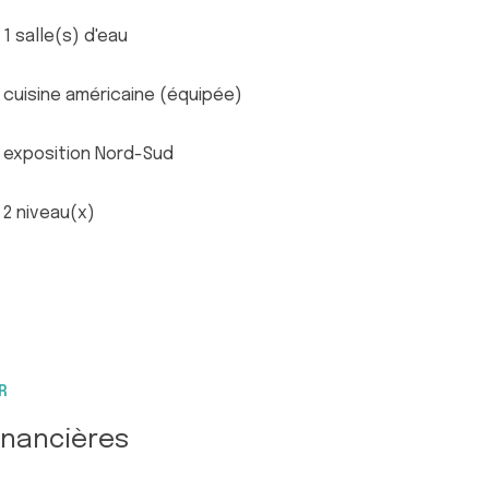
1 salle(s) d'eau
cuisine américaine (équipée)
exposition Nord-Sud
2 niveau(x)
R
inancières