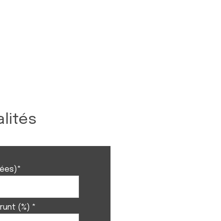
lités
nées)*
runt (%) *