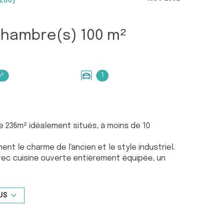
260)
Maison 5 pièce(s) 3 chambre(s) 100 m²
m²
1
 de 236m² idéalement situés, à moins de 10
t le charme de l'ancien et le style industriel.
vec cuisine ouverte entièrement équipée, un
nts, une salle d'eau et un WC indépendant.
t aménagé avec terrasse, pergola, cuisine d'été,
US
nt disponibles à proximité.