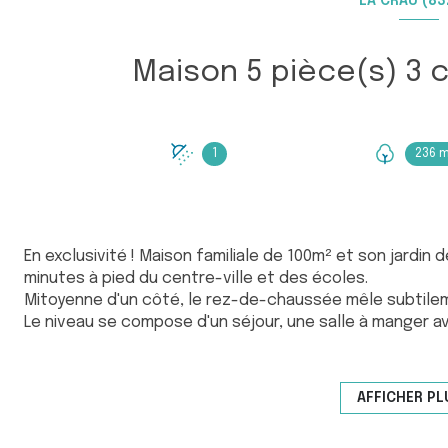
LA CRAU (83
1
236 
En exclusivité ! Maison familiale de 100m² et son jardin
minutes à pied du centre-ville et des écoles.
Mitoyenne d'un côté, le rez-de-chaussée mêle subtilemen
Le niveau se compose d'un séjour, une salle à manger a
bureau et un WC.
A l'étage, vous trouverez trois chambres avec rangeme
Côté extérieur, vous profiterez d'un jardin parfaitemen
AFFICHER PL
douche extérieure et piscine semi-enterrée.
Un garage complète le bien et des places de parking so