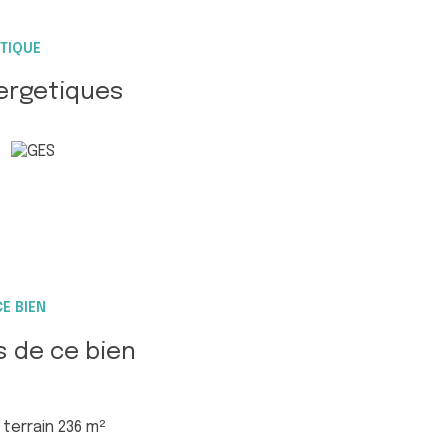
 récemment : isolation, salle d'eau et
...).
TIQUE
dans une copropriété.
ergetiques
E BIEN
s de ce bien
terrain 236 m²