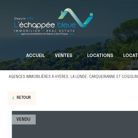
Appartements
ACCUEIL
VENTES
LOCATIONS
LOCAT
Maisons
Terrains
AGENCES IMMOBILIÈRES À HYÈRES, LA LONDE, CARQUEIRANNE ET COGOLIN
RETOUR
VENDU