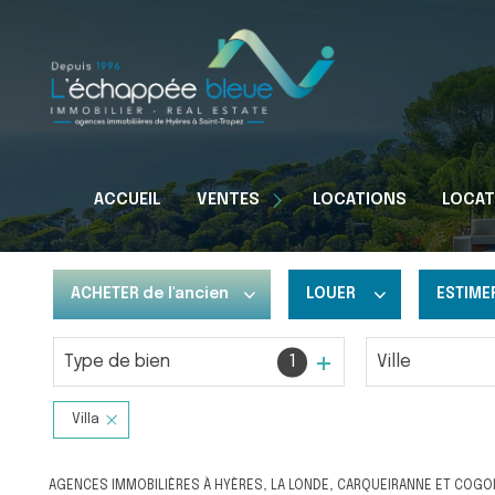
Appartements
ACCUEIL
VENTES
LOCATIONS
LOCAT
Maisons
Terrains
ACHETER
de l'ancien
LOUER
ESTIME
Type de bien
1
Ville
De l'ancien
à l'année
Du neuf
De l'immo pro
Villa
AGENCES IMMOBILIÈRES À HYÈRES, LA LONDE, CARQUEIRANNE ET COGO