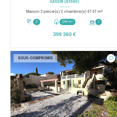
GASSIN (83580)
Maison 3 pièce(s) 2 chambre(s) 57.07 m²
2
244 m²
1
399 360 €
VOIR LE BIEN
SOUS-COMPROMIS