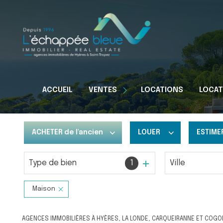
Appartements
ACCUEIL
VENTES
LOCATIONS
LOCAT
Maisons
Terrains
ACHETER
de l'ancien
LOUER
ESTIME
Type de bien
1
Ville
De l'ancien
à l'année
Du neuf
De l'immo pro
Maison
AGENCES IMMOBILIÈRES À HYÈRES, LA LONDE, CARQUEIRANNE ET COGO