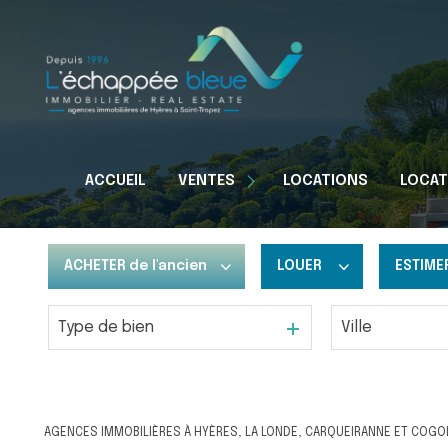
Appartements
ACCUEIL
VENTES
LOCATIONS
LOCAT
Maisons
Terrains
ACHETER
de l'ancien
LOUER
ESTIME
Type de bien
Ville
De l'ancien
à l'année
Du neuf
De l'immo pro
AGENCES IMMOBILIÈRES À HYÈRES, LA LONDE, CARQUEIRANNE ET COGO