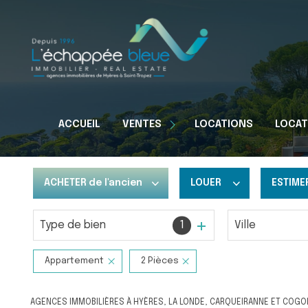
Appartements
ACCUEIL
VENTES
LOCATIONS
LOCAT
Maisons
Terrains
ACHETER
de l'ancien
LOUER
ESTIME
Type de bien
1
Ville
De l'ancien
à l'année
Du neuf
De l'immo pro
Appartement
2 Pièces
AGENCES IMMOBILIÈRES À HYÈRES, LA LONDE, CARQUEIRANNE ET COGO