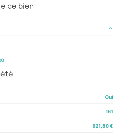
e ce bien
14.11 m²
3.51 m²
RO
6.40 m²
iété
m²
Oui
161
621,80 €