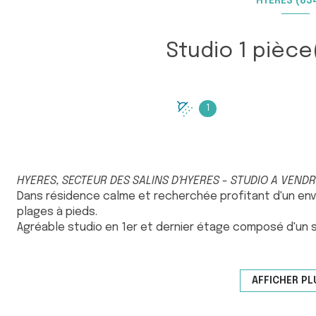
HYÈRES (83
1
HYERES, SECTEUR DES SALINS D'HYERES - STUDIO A VEND
Dans résidence calme et recherchée profitant d'un env
plages à pieds.
Agréable studio en 1er et dernier étage composé d'un sé
profitant d'une fenêtre. Agréable balcon offrant une v
la résidence fermée.
Pour de plus amples renseignements, veuillez contacter
AFFICHER PL
Les informations sur les risques auxquels ce bien est e
https://www.georisques.gouv.fr