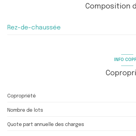
Composition d
Rez-de-chaussée
salon/sejour
salle d'eau
INFO COP
balcon
Copropr
parking
Copropriété
Nombre de lots
Quote part annuelle des charges