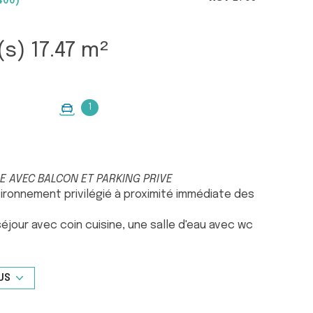
400)
Studio 1 pièce(s) 17.47 m²
1
RE AVEC BALCON ET PARKING PRIVE
ironnement privilégié à proximité immédiate des
jour avec coin cuisine, une salle d'eau avec wc
ue dégagée. Place de parking privée au sein de
 M. Christophe ALVES au 07 62 55 70 01
US
xposé sont disponibles sur le site Géorisques