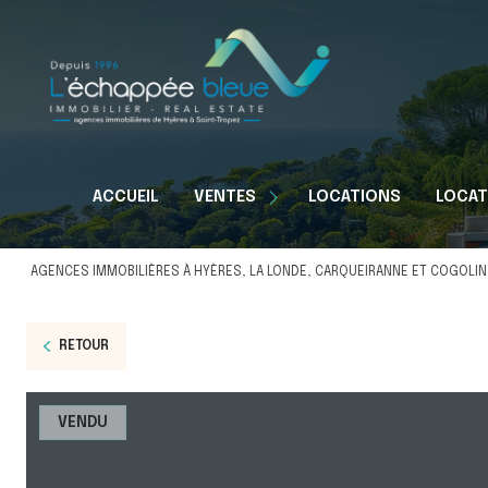
Appartements
ACCUEIL
VENTES
LOCATIONS
LOCAT
Maisons
Terrains
AGENCES IMMOBILIÈRES À HYÈRES, LA LONDE, CARQUEIRANNE ET COGOLIN
RETOUR
VENDU