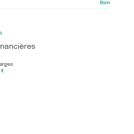
Non
R
inancières
arges
 €