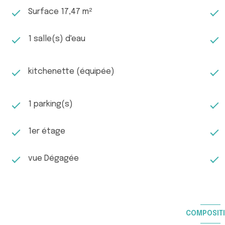
Surface 17,47 m²
1 salle(s) d'eau
kitchenette (équipée)
1 parking(s)
1er étage
vue Dégagée
COMPOSIT