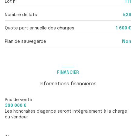
Lot n°
111
WC
1.39 m²
quartier Port de Hyères
Nombre de lots
526
terrasse
11 m²
balcon
4 m²
accès handicapé
Quote part annuelle des charges
1 600 €
Plan de sauvegarde
Non
FINANCIER
Informations financières
Prix de vente
390 000 €
Les honoraires d'agence seront intégralement à la charge
du vendeur