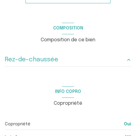
construit en 1982
Chauffage individuel : air pulsé (climatisation)
COMPOSITION
exposition Ouest
Composition de ce bien
4 niveau(x)
Rez-de-chaussée
1er étage
entrée
1.58 m²
4 étage(s)
salon/sejour
44.15 m²
INFO COPRO
degagement
9.81 m²
ascenseur
Copropriété
chambre
10.40 m²
balcon
chambre
10.40 m²
Copropriété
Oui
salle d'eau
4.76 m²
terrasse