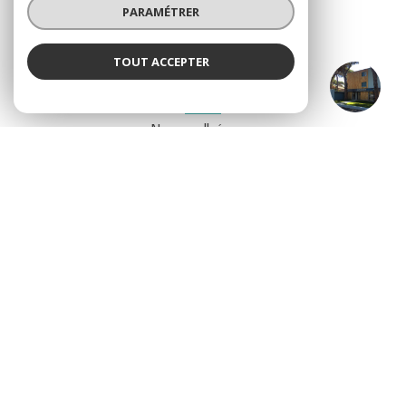
PARAMÉTRER
SE CONNECTER
TOUT ACCEPTER
L'échappée bleue Immobilier - Hyères
Agence
ADHÉRENTS
Nous adhérons
© 2026 | Tous droits réservés
Nos honoraires
Nos partenaires
Mentions légales
Admin
Politique RGPD
Cookies
Réalisé par :