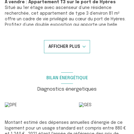
À vendre : Appartement T3 sur le port de Hyères
Situé au 1er étage avec ascenseur d’une résidence
recherchée, cet appartement de type 3 d’environ 81 m²
offre un cadre de vie privilégié au cœur du port de Hyères.
Profitez d’une double exposition qui apporte une belle
luminosité à l’ensemble du bien.
En excellent état général, l’appartement se compose d’une
entrée accueillante menant à une vaste pièce de vie de
AFFICHER PLUS
44,15 m² avec cuisine ouverte, idéale pour recevoir famille
et amis. Cet espace s’ouvre sur une terrasse couverte,
parfaite pour profiter des beaux jours en toute saison.
La partie nuit comprend deux chambres confortables, une
salle d’eau moderne et agréable, ainsi qu’un WC séparé
pour plus de praticité. Ce bien rare allie confort,
BILAN ÉNERGÉTIQUE
fonctionnalité et emplacement privilégié à proximité
immédiate des commerces, restaurants et animations du
Diagnostics énergetiques
port.
Une opportunité à ne pas manquer pour vivre ou investir
dans un cadre exceptionnel à Hyères !
Pour plus d'information vous pouvez contacter M.
Christophe ALVES au 0762557001
Les informations sur les risques auxquels ce bien est
Montant estimé des dépenses annuelles d'énergie de ce
exposé sont disponibles sur le site Géorisques
logement pour un usage standard est compris entre 880 €