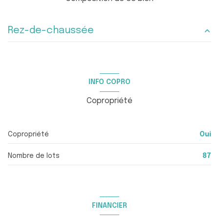
5 niveau(x)
Rez-de-chaussée
4ème étage
entrée
m²
5 étage(s)
salon/sejour
m²
INFO COPRO
chambre
m²
ascenseur
Copropriété
salle d'eau
m²
quartier Le Port, Port de Hyères, Port Saint Pierre
WC
m²
Copropriété
Oui
LOGGIA
5.5 m²
Nombre de lots
87
FINANCIER