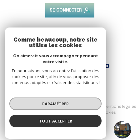
SE CONNECTER
ADHÉRENTS
Comme beaucoup, notre site
utilise les cookies
Nous adhérons
On aimerait vous accompagner pendant
votre visite.
En poursuivant, vous acceptez l'utilisation des
cookies par ce site, afin de vous proposer des
contenus adaptés et réaliser des statistiques !
© 2026 | Tous droits réservés
PARAMÉTRER
Nos honoraires
Nos partenaires
Mentions légales
Admin
Politique RGPD
Cookies
TOUT ACCEPTER
Réalisé par :
L'échappée bleue Immobilier - Hyères
Agence