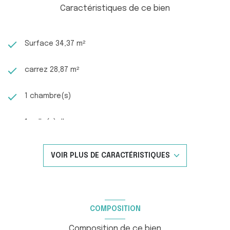
Caractéristiques de ce bien
Surface 34,37 m²
carrez 28,87 m²
1 chambre(s)
1 salle(s) d'eau
construit en 1970
VOIR PLUS DE CARACTÉRISTIQUES
cuisine américaine
Chauffage individuel : radiateur (electrique)
COMPOSITION
exposition Ouest
Composition de ce bien