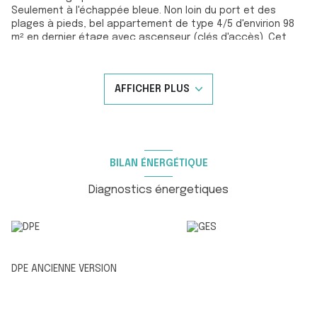
Seulement à l'échappée bleue. Non loin du port et des
plages à pieds, bel appartement de type 4/5 d'envirion 98
m² en dernier étage avec ascenseur (clés d'accès). Cet
appartement aux beaux volumes se compose d'une entrée
avec placards, d'un bel espace de vie de 47m² avec
cheminée et sa cuisine US s'ouvrant sur terrasse sud de
AFFICHER PLUS
16m² offrant une belle vue dégagée avec aperçu mer. Vous
trouverez également 3 chambres, une salle d'eau avec wc,
un wc indépendant et une annexe "cave sur le palier
d'environ 4.50 m². Une place de parking attitrée complète
l'ensemble.
L'appartement profite d'une triple exposition, EST / SUD /
BILAN ÉNERGÉTIQUE
OUEST..
Pour de plus amples renseignements veuillez contacter M.
Diagnostics énergetiques
Christophe ALVES au 07 62 55 70 01 ou par email :
c.alves@eb-immobilier.com
Les informations sur les risques auxquels ce bien est
exposé sont disponibles sur le site géorisques :
www.georisques.gouv.fr
DPE ANCIENNE VERSION