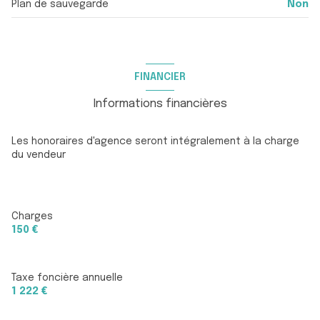
terrasse
Plan de sauvegarde
Non
quartier Le Port, Port de Hyères, Port Saint Pierre
FINANCIER
Informations financières
Les honoraires d'agence seront intégralement à la charge
du vendeur
Charges
150 €
Taxe foncière annuelle
1 222 €